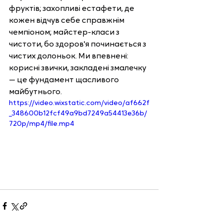
фруктів; захопливі естафети, де 
кожен відчув себе справжнім 
чемпіоном; майстер-класи з 
чистоти, бо здоров'я починається з 
чистих долоньок. Ми впевнені: 
корисні звички, закладені змалечку 
— це фундамент щасливого 
майбутнього.
https://video.wixstatic.com/video/af662f
_348600b12fcf49a9bd7249a54413e36b/
720p/mp4/file.mp4