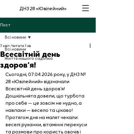
ДНЗ 28 «Ювілейний»
Пост
Всі новини
7 квіт.
Читати 1 хв
Всі новини
Всесвітній день
Життя нашого садочка
здоров’я!
Сьогодні, 07.04.2026 року, у ДНЗ № 
28 «Ювілейний» відзначали 
Всесвітній день здоров’я!
Дошкільнята довели, що турбота 
про себе — це зовсім не нудно, а 
навпаки — весело та цікаво! 
Протягом дня на малят чекали: 
веселі руханки, вітамінні перекуси 
та розмови про користь овочів і 