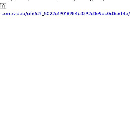
🇦
tic.com/video/af662f_5022a19018984b3292d3e9dc0d3c6f4e/