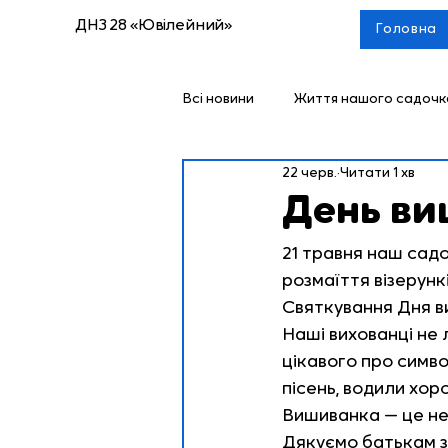
ДНЗ 28 «Ювілейний»
Головна
Всі новини
Життя нашого садочк
22 черв.
Читати 1 хв
День в
21 травня наш садо
розмаїття візерунк
Святкування Дня в
Наші вихованці не 
цікавого про симво
пісень, водили хор
Вишиванка — це не 
Дякуємо батькам за