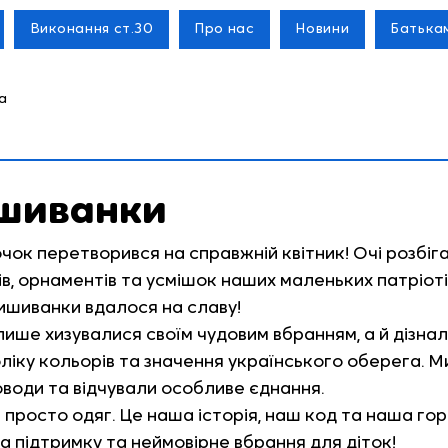
Виконання ст.30
Про нас
Новини
Батька
а
ишиванки
чок перетворився на справжній квітник! Очі розбіга
ів, орнаментів та усмішок наших маленьких патріотів
ишиванки вдалося на славу!
лише хизувалися своїм чудовим вбранням, а й дізна
ліку кольорів та значення українського оберега. Ми
оводи та відчували особливе єднання.
просто одяг. Це наша історія, наш код та наша горд
 підтримку та неймовірне вбрання для діток!