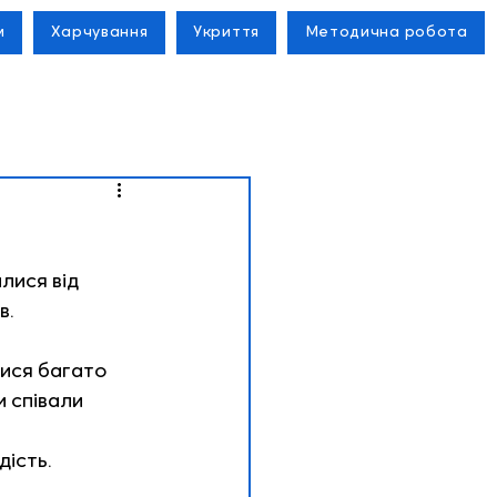
м
Харчування
Укриття
Методична робота
лися від 
. 
лися багато 
 співали 
ість. 