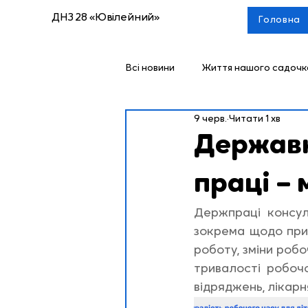
ДНЗ 28 «Ювілейний»
Головна
Всі новини
Життя нашого садочк
9 черв.
Читати 1 хв
Державн
праці –
Держпраці консуль
зокрема щодо прий
роботу, зміни робо
тривалості робочо
відряджень, лікарн