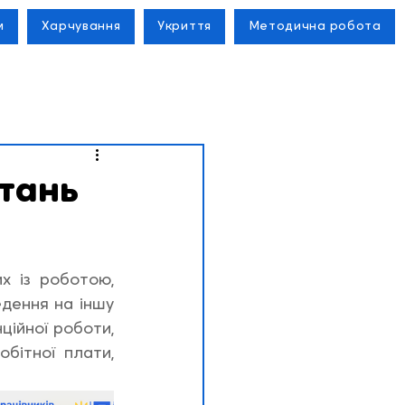
м
Харчування
Укриття
Методична робота
тань
х із роботою, 
дення на іншу 
ційної роботи, 
бітної плати, 