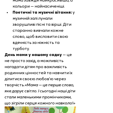
мама завжди найкрасивіша, а 
кольори — найнасиченіші.
Поетичні та музичні вітання:
 у 
музичній залі лунали 
зворушливі пісні та вірші. Діти 
старанно вивчали кожне 
слово, щоб висловити свою 
вдячність за ніжність та 
турботу.
День мами у нашому садку
 — це 
не просто захід, а можливість 
нагадати дітям про важливість 
родинних цінностей та навчити їх 
ділитися своєю любов'ю через 
творчість.
«Мама — це перше слово, 
яке дарує світло. І сьогодні наші діти 
стали маленькими промінчиками, 
що зігріли серця кожного навколо!»