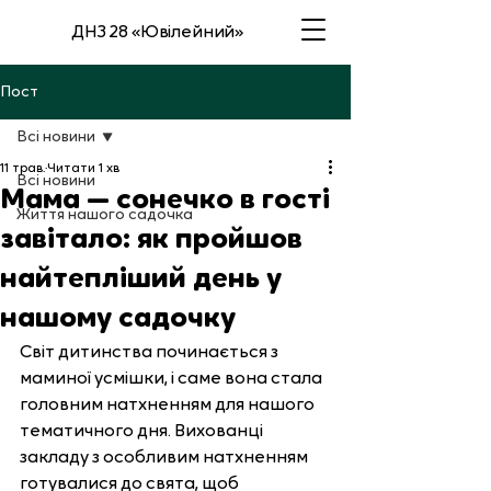
ДНЗ 28 «Ювілейний»
Пост
Всі новини
11 трав.
Читати 1 хв
Всі новини
Мама — сонечко в гості
Життя нашого садочка
завітало: як пройшов
найтепліший день у
нашому садочку
Світ дитинства починається з 
маминої усмішки, і саме вона стала 
головним натхненням для нашого 
тематичного дня. Вихованці 
закладу з особливим натхненням 
готувалися до свята, щоб 