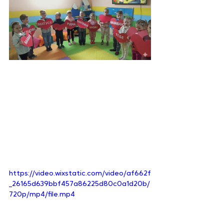
https://video.wixstatic.com/video/af662f
_26165d639bbf457a86225d80c0a1d20b/
720p/mp4/file.mp4