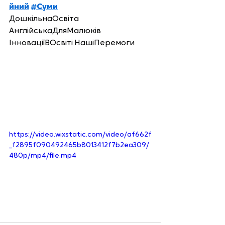
йний
#Суми
ДошкільнаОсвіта 
АнглійськаДляМалюків 
ІнноваціїВОсвіті НашіПеремоги 
https://video.wixstatic.com/video/af662f
_f2895f090492465b8013412f7b2ea309/
480p/mp4/file.mp4