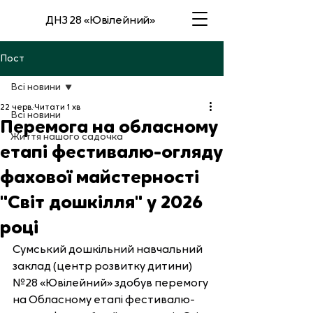
ДНЗ 28 «Ювілейний»
Пост
Всі новини
22 черв.
Читати 1 хв
Всі новини
Перемога на обласному
Життя нашого садочка
етапі фестивалю-огляду
фахової майстерності
"Світ дошкілля" у 2026
році
Сумський дошкільний навчальний 
заклад (центр розвитку дитини) 
№28 «Ювілейний» здобув перемогу 
на Обласному етапі фестивалю-