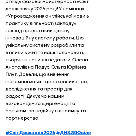
огляду фахової майстерності «Світ 
дошкілля» у 2026 році! У номінації 
«Упровадження англійської мови в 
практику діяльності закладу» 
заклад представив цілісну 
інноваційну систему роботи. Цю 
унікальну систему розробили та 
втілили в життя наші талановиті, 
творчі, ініціативні педагоги: Олена 
Анатоліївна Подус, Ольга Юріївна 
Плут. Довели, що вивчення 
іноземної мови - це захоплива гра, 
дослідження та простір для 
радості! Дякуємо нашим 
вихованцям за щирі емоції та 
батькам -за надійну підтримку та 
партнерство!
#СвітДошкілля2026
#ДНЗ28Ювіле