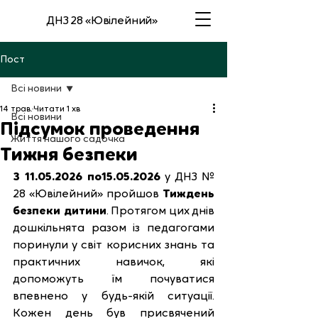
ДНЗ 28 «Ювілейний»
Пост
Всі новини
14 трав.
Читати 1 хв
Всі новини
Підсумок проведення
Життя нашого садочка
Тижня безпеки
З 11.05.2026 по15.05.2026
 у ДНЗ № 
28 «Ювілейний» пройшов 
Тиждень 
безпеки дитини
. Протягом цих днів 
дошкільнята разом із педагогами 
поринули у світ корисних знань та 
практичних навичок, які 
допоможуть їм почуватися 
впевнено у будь-якій ситуації. 
Кожен день був присвячений 