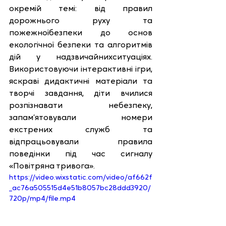
окремій темі: від правил 
дорожнього руху та 
пожежноїбезпеки до основ 
екологічної безпеки та алгоритмів 
дій у надзвичайнихситуаціях. 
Використовуючи інтерактивні ігри, 
яскраві дидактичні матеріали та 
творчі завдання, діти вчилися 
розпізнавати небезпеку, 
запам’ятовували номери 
екстрених служб та 
відпрацьовували правила 
поведінки під час сигналу 
«Повітряна тривога».
https://video.wixstatic.com/video/af662f
_ac76a505515d4e51b8057bc28ddd3920/
720p/mp4/file.mp4