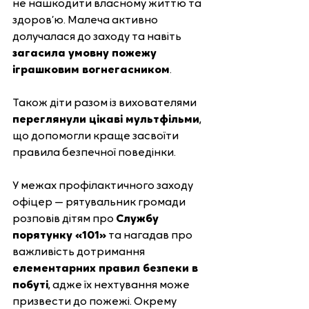
не нашкодити власному життю та 
здоров’ю. Малеча активно 
долучалася до заходу та навіть 
загасила умовну пожежу 
іграшковим вогнегасником
.
Також діти разом із вихователями 
переглянули цікаві мультфільми
, 
що допомогли краще засвоїти 
правила безпечної поведінки.
У межах профілактичного заходу 
офіцер — рятувальник громади 
розповів дітям про 
Службу 
порятунку «101»
 та нагадав про 
важливість дотримання 
елементарних правил безпеки в 
побуті
, адже їх нехтування може 
призвести до пожежі. Окрему 