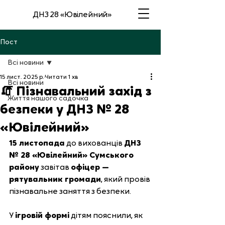
ДНЗ 28 «Ювілейний»
Пост
Всі новини
15 лист. 2025 р.
Читати 1 хв
Всі новини
🧯 Пізнавальний захід з
Життя нашого садочка
безпеки у ДНЗ № 28
«Ювілейний»
15 листопада
 до вихованців 
ДНЗ 
№ 28 «Ювілейний» Сумського 
району
 завітав 
офіцер — 
рятувальник громади
, який провів 
пізнавальне заняття з безпеки.
У 
ігровій формі
 дітям пояснили, як 