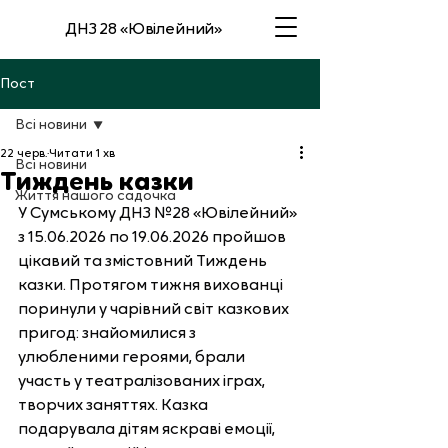
ДНЗ 28 «Ювілейний»
Пост
Всі новини
22 черв.
Читати 1 хв
Всі новини
Тиждень казки
Життя нашого садочка
У Сумському ДНЗ №28 «Ювілейний» 
з 15.06.2026 по 19.06.2026 пройшов 
цікавий та змістовний Тиждень 
казки. Протягом тижня вихованці 
поринули у чарівний світ казкових 
пригод: знайомилися з 
улюбленими героями, брали 
участь у театралізованих іграх, 
творчих заняттях. Казка 
подарувала дітям яскраві емоції, 