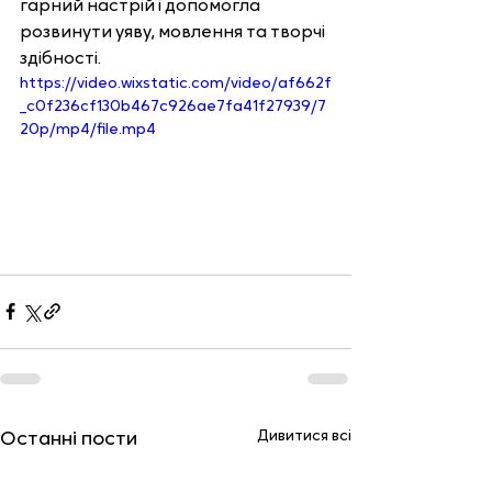
гарний настрій і допомогла 
розвинути уяву, мовлення та творчі 
здібності.
https://video.wixstatic.com/video/af662f
_c0f236cf130b467c926ae7fa41f27939/7
20p/mp4/file.mp4
Дивитися всі
Останні пости