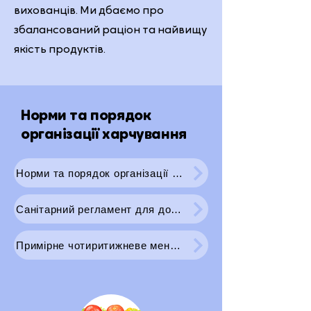
вихованців. Ми дбаємо про
збалансований раціон та найвищу
якість продуктів.
Норми та порядок
організації харчування
Норми та порядок організації харчування у закладах освіти (постанова КМУ від 24.03.2021 № 305)
Санітарний регламент для дошкільних навчальних закладів
​Примірне чотиритижневе меню ДНЗ №28 «Ювілейний» на літній період 2025-2026 року