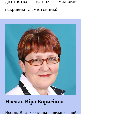
дитинство ваших малюків
яскравим та змістовним!
Носаль Віра Борисівна
Носаль Віра Борисівна – педагогічний