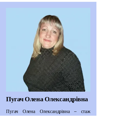
Пугач Олена Олександрівна
Пугач Олена Олександрівна – стаж
роботи – 5 років, вища дошкільна освіта,
має кваліфікаційну категорію “спеціаліст