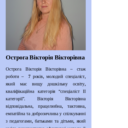
Острога Вікторія Вікторівна
Острога Вікторія Вікторівна – стаж
роботи – 7 років, молодий спеціаліст,
який має вищу дошкільну освіту,
кваліфікаційна категорія “спеціаліст ІІ
категорії”. Вікторія Вікторівна
відповідальна, працелюбна, тактовна,
емпатійна та доброзичлива у спілкуванні
з педагогами, батьками та дітьми, який