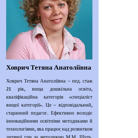
Ховрич Тетяна Анатоліївна
Ховрич Тетяна Анатоліївна – пед. стаж
21 рік, вища дошкільна освіта,
кваліфікаційна категорія «спеціаліст
вищої категорії». Це – відповідальний,
старанний педагог. Ефективно володіє
інноваційними освітніми методиками й
технологіями, яка працює над розвитком
дитячої гри за методикою М.М. Шуть,