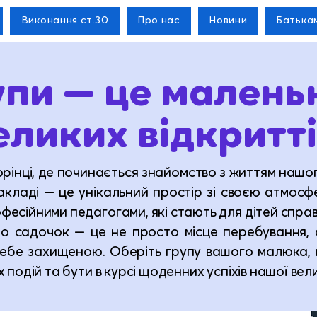
Виконання ст.30
Про нас
Новини
Батька
упи — це маленьк
еликих відкритті
орінці, де починається знайомство з життям наш
акладі — це унікальний простір зі своєю атмос
фесійними педагогами, які стають для дітей спра
о садочок — це не просто місце перебування,
себе захищеною. Оберіть групу вашого малюка
х подій та бути в курсі щоденних успіхів нашої вел