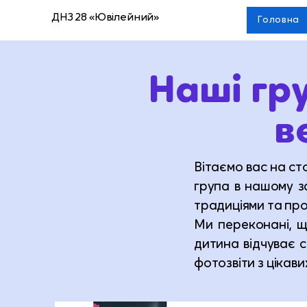
ДНЗ 28 «Ювілейний»
Головна
Наші гр
в
Вітаємо вас на ст
група в нашому з
традиціями та про
Ми переконані, щ
дитина відчуває 
фотозвіти з цікави