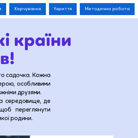
м
Харчування
Укриття
Методична робота
і країни
в!
ого садочка. Кожна
ферою, особливими
вжніми друзями.
 а середовище, де
, щоб переглянути
икої родини.