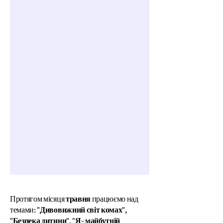
Протягом місяця
травня
працюємо над
темами:
"Дивовижний світ комах",
"Безпека дитини", "Я- майбутній