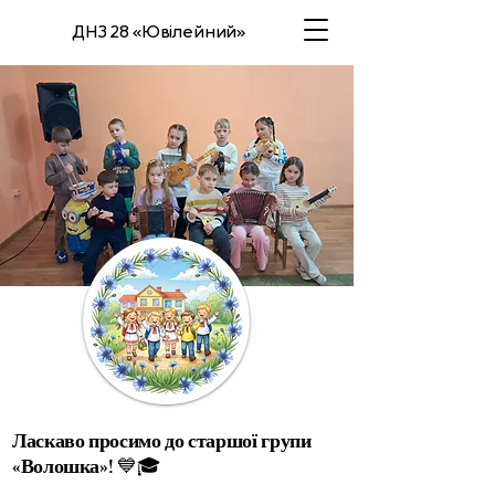
ДНЗ 28 «Ювілейний»
Ласкаво просимо до старшої групи
«Волошка»
! 💙🎓