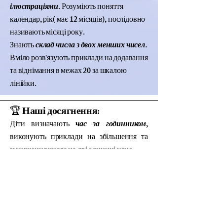
ілюстраціями
. Розуміють поняття
календар, рік( має 12 місяців), послідовно
називають місяці року.
Знають
склад числа з двох менших чисел.
Вміло розв'язують приклади на додавання
та віднімання в межах 20 за шкалою
лінійки.
🏆
Наші досягнення:
Діти визначають
час за годинником
,
виконують приклади на збільшення та
зменшення числа на дві одиниці усно.
Називають та розрізняють
дорожні
знаки
: пішохідний перехід, головна
дорога, перехрестя, тротуар, світлофор,
підземний перехід.
Знають правила
поведінки школярів.