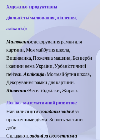
Художньо-продуктивна
діяльність(малювання, ліплення,
:
алікація)
Малювання:
декорування рамки для
картини, Моя майбутня школа,
Вишиванка, Пожежна машина, Без верби
і калини нема України, Урбаністичний
пейзаж.
Аплікація:
Моя майбутня школа,
Декорування рамки для картини.
Ліплення:
Веселі бджілки, Жираф.
Логіко- математичний розвиток:
Навчилися діти
складати задачі
за
практичними діями. Знають частини
доби.
Складають
задачі за сюжетними