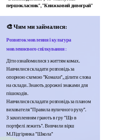
першокласник", "Книжковий дивограй"
🎨 Чим ми займалися:
Розвиток мовлення і культура
мовленнєвого спілкування :
Діти ознайомилися з життям комах.
Навчилися складати розповідь за
опорною схемою "Комахи", ділити слова
на склади. Знають дорожні знаками для
пішоходів.
Навчилися складати розповідь за планом
вихователя "Правила вуличного руху".
З захопленням грають в гру "Що в
портфелі лежить". Вивчили вірш
М.Підгірянка "Школа"