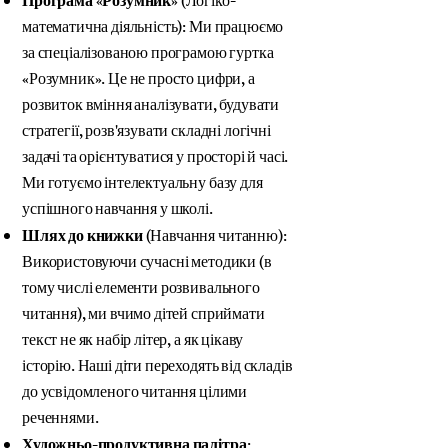
Програма «Розумник»
(Логіко-
математична діяльність): Ми працюємо
за спеціалізованою програмою гуртка
«Розумник». Це не просто цифри, а
розвиток вміння аналізувати, будувати
стратегії, розв'язувати складні логічні
задачі та орієнтуватися у просторі й часі.
Ми готуємо інтелектуальну базу для
успішного навчання у школі.
Шлях до книжки
(Навчання читанню):
Використовуючи сучасні методики (в
тому числі елементи розвивального
читання), ми вчимо дітей сприймати
текст не як набір літер, а як цікаву
історію. Наші діти переходять від складів
до усвідомленого читання цілими
реченнями.
Художньо-продуктивна палітра: